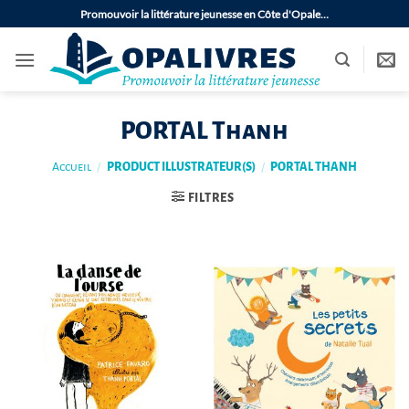
Passer
Promouvoir la littérature jeunesse en Côte d'Opale…
au
contenu
PORTAL Thanh
Accueil
/
PRODUCT ILLUSTRATEUR(S)
/
PORTAL THANH
FILTRES