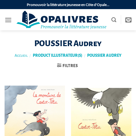
Passer
Promouvoir la littérature jeunesse en Côte d'Opale…
au
contenu
POUSSIER Audrey
Accueil
/
PRODUCT ILLUSTRATEUR(S)
/
POUSSIER AUDREY
FILTRES