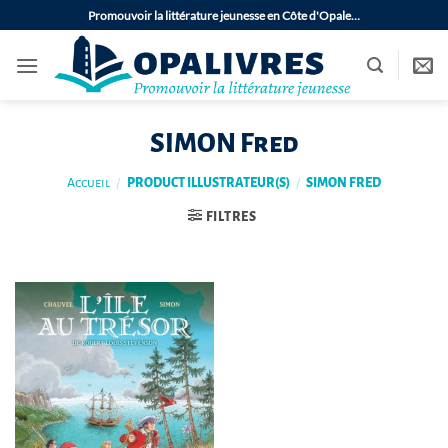
Passer
Promouvoir la littérature jeunesse en Côte d'Opale…
au
contenu
SIMON Fred
Accueil
/
PRODUCT ILLUSTRATEUR(S)
/
SIMON FRED
FILTRES