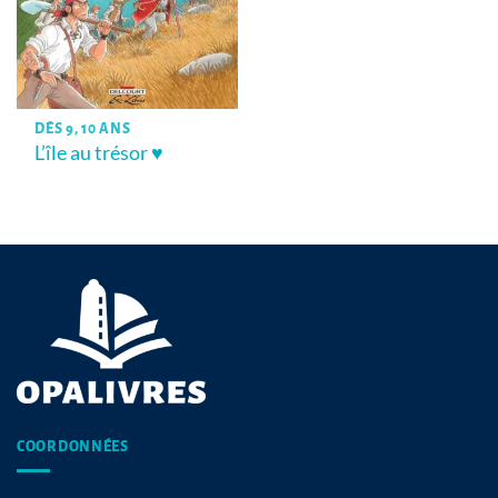
DÈS 9, 10 ANS
L’île au trésor ♥
COORDONNÉES