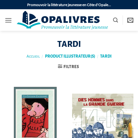
Passer
Promouvoir la littérature jeunesse en Côte d'Opale…
au
contenu
TARDI
Accueil
/
PRODUCT ILLUSTRATEUR(S)
/
TARDI
FILTRES