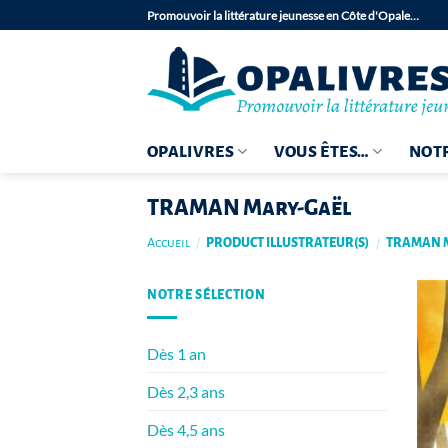
Passer
Promouvoir la littérature jeunesse en Côte d'Opale…
au
contenu
OPALIVRES
VOUS ÊTES…
NOTR
TRAMAN Mary-Gaël
Accueil
/
PRODUCT ILLUSTRATEUR(S)
/
TRAMAN 
NOTRE SÉLECTION
Dès 1 an
Dès 2,3 ans
Dès 4,5 ans