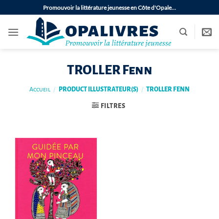
Passer
Promouvoir la littérature jeunesse en Côte d'Opale…
au
contenu
TROLLER Fenn
Accueil
/
PRODUCT ILLUSTRATEUR(S)
/
TROLLER FENN
FILTRES