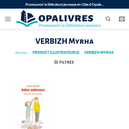
Passer
Promouvoir la littérature jeunesse en Côte d'Opale…
au
contenu
VERBIZH Myrha
Accueil
/
PRODUCT ILLUSTRATEUR(S)
/
VERBIZH MYRHA
FILTRES