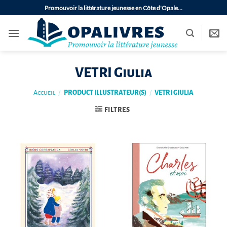
Passer
Promouvoir la littérature jeunesse en Côte d'Opale…
au
contenu
VETRI Giulia
Accueil
/
PRODUCT ILLUSTRATEUR(S)
/
VETRI GIULIA
FILTRES