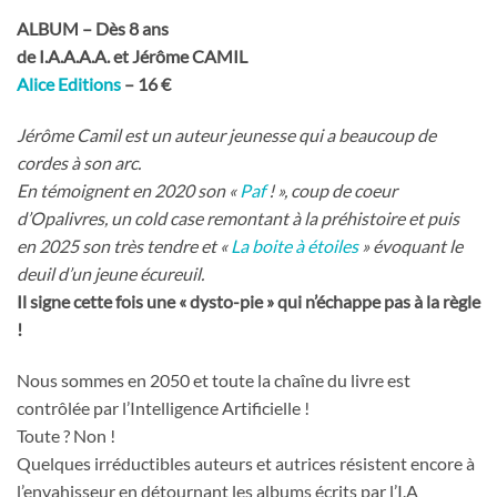
ALBUM – Dès 8 ans
de I.A.A.A.A. et Jérôme CAMIL
Alice Editions
– 16 €
Jérôme Camil est un auteur jeunesse qui a beaucoup de
cordes à son arc.
En témoignent en 2020 son «
Paf
! », coup de coeur
d’Opalivres, un cold case remontant à la préhistoire et puis
en 2025 son très tendre et «
La boite à étoiles
» évoquant le
deuil d’un jeune écureuil.
Il signe cette fois une « dysto-pie » qui n’échappe pas à la règle
!
Nous sommes en 2050 et toute la chaîne du livre est
contrôlée par l’Intelligence Artificielle !
Toute ? Non !
Quelques irréductibles auteurs et autrices résistent encore à
l’envahisseur en détournant les albums écrits par l’I.A