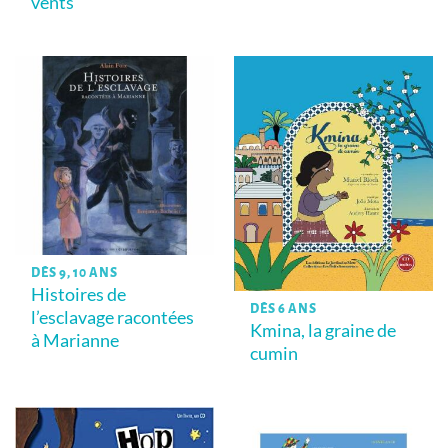
vents
DÈS 9, 10 ANS
Histoires de
DÈS 6 ANS
l’esclavage racontées
Kmina, la graine de
à Marianne
cumin