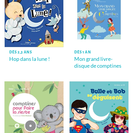
DÈS 2,3 ANS
DÈS 1 AN
Hop dans la lune !
Mon grand livre-
disque de comptines