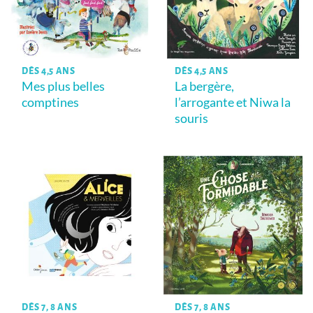
DÈS 4,5 ANS
DÈS 4,5 ANS
Mes plus belles
La bergère,
comptines
l’arrogante et Niwa la
souris
DÈS 7, 8 ANS
DÈS 7, 8 ANS