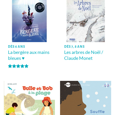
DÈS 6 ANS
DÈS 7, 8 ANS
La bergère aux mains
Les arbres de Noël /
bleues ♥
Claude Monet
Note
5
sur
5