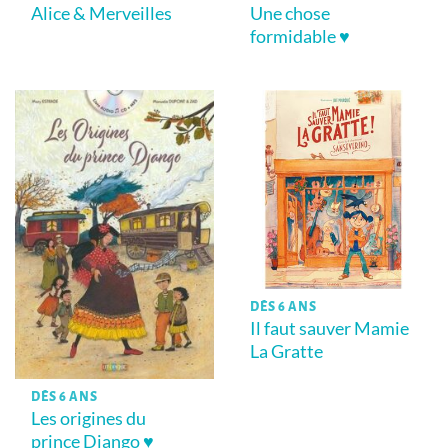
Alice & Merveilles
Une chose
formidable ♥
DÈS 6 ANS
Il faut sauver Mamie
La Gratte
DÈS 6 ANS
Les origines du
prince Django ♥