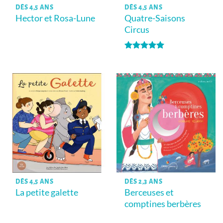
DÈS 4,5 ANS
DÈS 4,5 ANS
Hector et Rosa-Lune
Quatre-Saisons
Circus
Note
5
sur
5
DÈS 4,5 ANS
DÈS 2,3 ANS
La petite galette
Berceuses et
comptines berbères