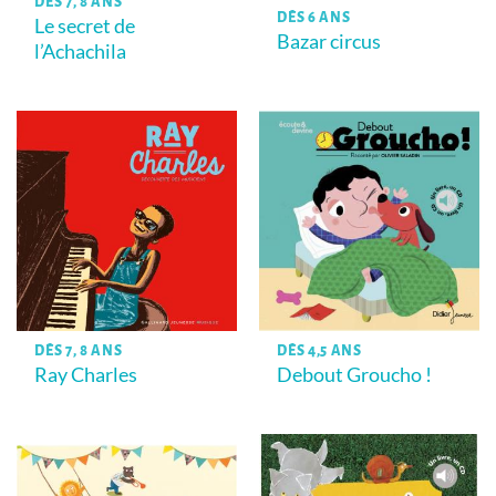
DÈS 7, 8 ANS
DÈS 6 ANS
Le secret de
Bazar circus
l’Achachila
DÈS 7, 8 ANS
DÈS 4,5 ANS
Ray Charles
Debout Groucho !