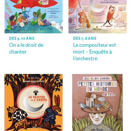
DÈS 9, 10 ANS
DÈS 7, 8 ANS
On a le droit de
Le compositeur est
chanter
mort – Enquête à
l’orchestre