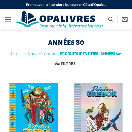
Passer
Promouvoir la littérature jeunesse en Côte d'Opale…
au
contenu
années 80
Accueil
/
Notre sélection
/
PRODUITS IDENTIFIÉS “ANNÉES 80”
FILTRES