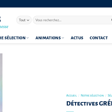
Recherche
pour :
E SÉLECTION
ANIMATIONS
ACTUS
CONTACT
Accueil
/
Notre sélection
/
Sé
Détectives GRÉB