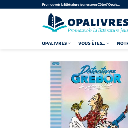
Passer
Promouvoir la littérature jeunesse en Côte d'Opale…
au
contenu
OPALIVRES
VOUS ÊTES…
NOTR