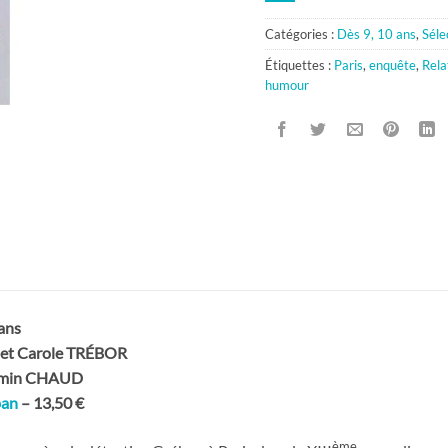
Catégories :
Dès 9, 10 ans
,
Séle
Étiquettes :
Paris
,
enquête
,
Rela
humour
ans
et Carole TRÉBOR
jamin CHAUD
ban
– 13,50 €
ème