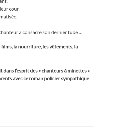
ent.
leur cour.
umatisée.
le chanteur a consacré son dernier tube …
ilms, la nourriture, les vêtements, la
dans l’esprit des « chanteurs à minettes ».
 parents avec ce roman policier sympathique