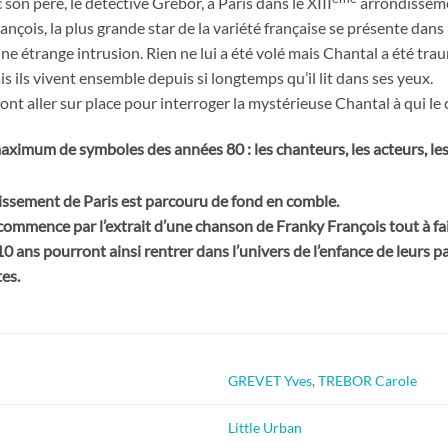
son père, le détective Grébor, à Paris dans le XIII
arrondissem
ançois, la plus grande star de la variété française se présente dans 
’une étrange intrusion. Rien ne lui a été volé mais Chantal a été tra
ais ils vivent ensemble depuis si longtemps qu’il lit dans ses yeux.
e vont aller sur place pour interroger la mystérieuse Chantal à qui 
imum de symboles des années 80 : les chanteurs, les acteurs, les f
ssement de Paris est parcouru de fond en comble.
ommence par l’extrait d’une chanson de Franky François tout à fait 
10 ans pourront ainsi rentrer dans l’univers de l’enfance de leurs
tes.
GREVET Yves
,
TREBOR Carole
Little Urban