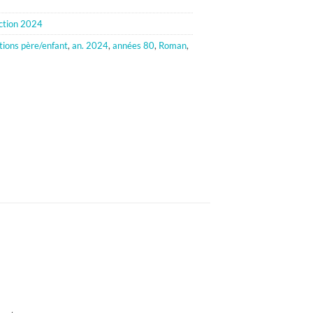
ction 2024
tions père/enfant
,
an. 2024
,
années 80
,
Roman
,