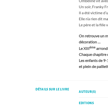
Ombeline vit avec 
Un soir, Franky Fr
Il a été victime d
Elle n’a rien dit m
Le père et la fill
On retrouve un max
décoration …
ème
Le XIII
arrondi
Chaque chapitre c
Les enfants de 9-
et plein de paillet
DÉTAILS SUR LE LIVRE
AUTEUR(S)
EDITIONS