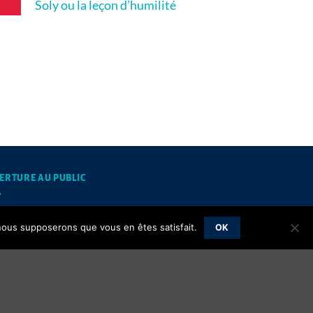
Soly ou la leçon d’humilité
ERTURE AU PUBLIC
mardis et jeudis matins de 10h à 12h
, nous supposerons que vous en êtes satisfait.
OK