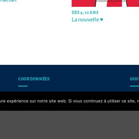
DÈS 9, 10 ANS
La nouvelle ♥
COORDONNÉES
OUV
13, rue du Puits d’Amour,
Les 
ure expérience sur notre site web. Si vous continuez à utiliser ce site
62200 Boulogne-sur-Mer
Contact email