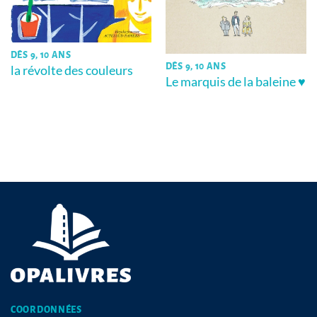
DÈS 9, 10 ANS
DÈS 9, 10 ANS
la révolte des couleurs
Le marquis de la baleine ♥
COORDONNÉES