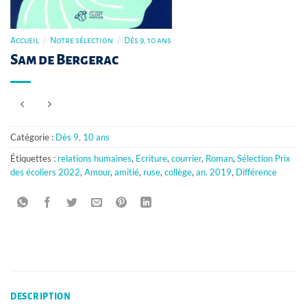
Accueil
/
Notre sélection
/
Dès 9, 10 ans
Sam de Bergerac
Catégorie :
Dès 9, 10 ans
Étiquettes :
relations humaines
,
Ecriture
,
courrier
,
Roman
,
Sélection Prix
des écoliers 2022
,
Amour
,
amitié
,
ruse
,
collège
,
an. 2019
,
Différence
DESCRIPTION