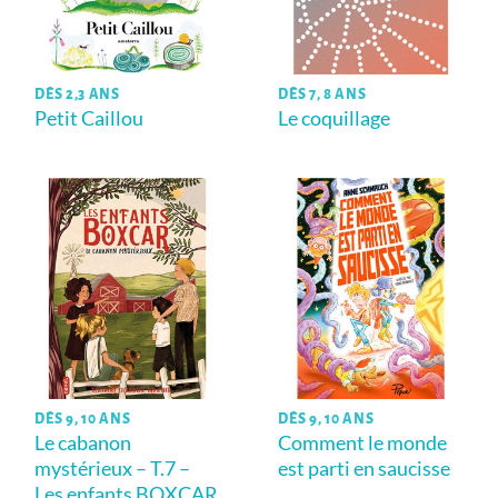
DÈS 2,3 ANS
DÈS 7, 8 ANS
Petit Caillou
Le coquillage
DÈS 9, 10 ANS
DÈS 9, 10 ANS
Le cabanon
Comment le monde
mystérieux – T.7 –
est parti en saucisse
Les enfants BOXCAR