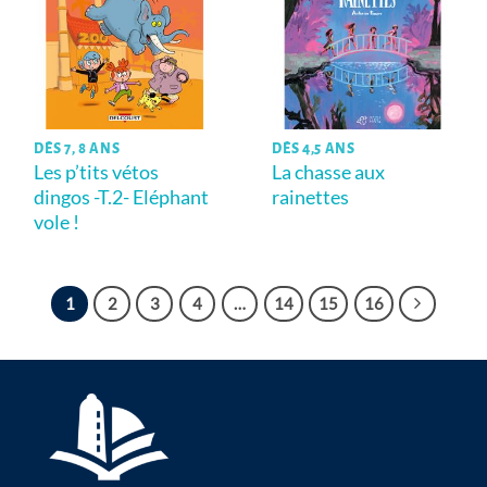
DÈS 7, 8 ANS
DÈS 4,5 ANS
Les p’tits vétos
La chasse aux
dingos -T.2- Eléphant
rainettes
vole !
1
2
3
4
…
14
15
16