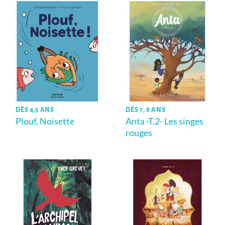
DÈS 4,5 ANS
DÈS 7, 8 ANS
Plouf, Noisette
Anta -T.2- Les singes
rouges