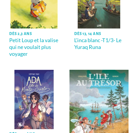
DÈS 2,3 ANS
DÈS 13, 14 ANS
Petit Loup et la valise
L’inca blanc -T1/3- Le
qui ne voulait plus
Yuraq Runa
voyager