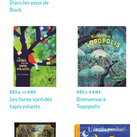
Dans les yeux de
Buck
DÈS 9, 10 ANS
DÈS 7, 8 ANS
Les livres sont des
Bienvenue à
tapis volants
Topopolis