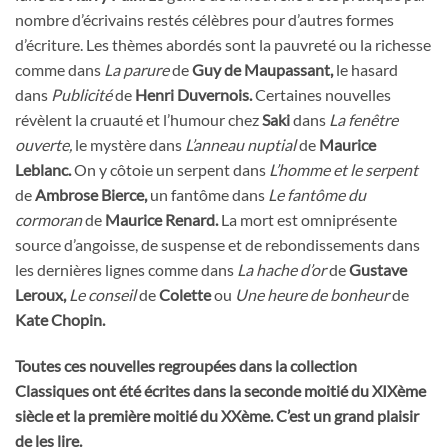
nombre d’écrivains restés célèbres pour d’autres formes
d’écriture. Les thèmes abordés sont la pauvreté ou la richesse
comme dans
La parure
de
Guy de Maupassant,
le hasard
dans
Publicité
de
Henri Duvernois.
Certaines nouvelles
révèlent la cruauté et l’humour chez
Saki
dans
La fenêtre
ouverte,
le mystère dans
L’anneau nuptial
de
Maurice
Leblanc.
On y côtoie un serpent dans
L’homme et le serpent
de
Ambrose Bierce,
un fantôme dans
Le fantôme du
cormoran
de
Maurice Renard.
La mort est omniprésente
source d’angoisse, de suspense et de rebondissements dans
les dernières lignes comme dans
La hache d’or
de
Gustave
Leroux,
Le conseil
de
Colette
ou
Une heure de bonheur
de
Kate Chopin.
Toutes ces nouvelles regroupées dans la collection
Classiques ont été écrites dans la seconde moitié du XIXème
siècle et la première moitié du XXème. C’est un grand plaisir
de les lire.