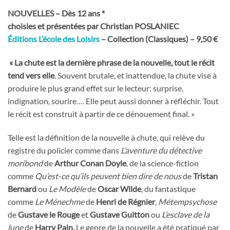
NOUVELLES – Dès 12 ans *
choisies et présentées par Christian POSLANIEC
Éditions L’école des Loisirs
– Collection (Classiques) – 9,50 €
« La chute est la dernière phrase de la nouvelle, tout le récit
tend vers elle
. Souvent brutale, et inattendue, la chute vise à
produire le plus grand effet sur le lecteur: surprise,
indignation, sourire…. Elle peut aussi donner à réfléchir. Tout
le récit est construit à partir de ce dénouement final. »
Telle est la définition de la nouvelle à chute, qui relève du
registre du policier comme dans
L’aventure du détective
moribond
de
Arthur Conan Doyle
, de la science-fiction
comme
Qu’est-ce qu’ils peuvent bien dire de nous
de
Tristan
Bernard
ou
Le Modèle
de
Oscar Wilde
, du fantastique
comme
Le Ménechme
de
Henri de Régnier
, Métempsychose
de
Gustave le Rouge
et
Gustave Guitton
ou
L’esclave de la
lune
de
Harry Pain.
Le genre de la nouvelle a été pratiqué par