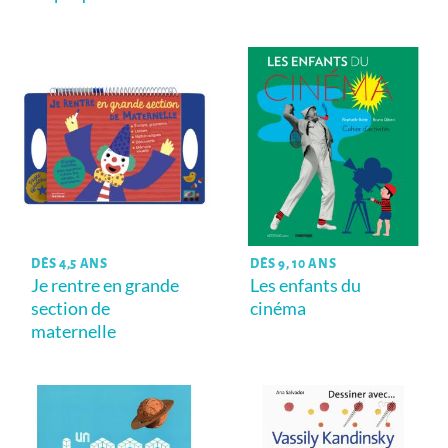
DÈS 4,5 ANS
DÈS 9, 10 ANS
Je rentre en grande
Les enfants du
section de
cinéma
maternelle