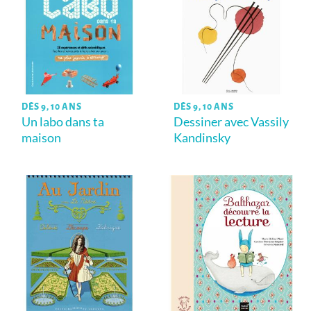
DÈS 9, 10 ANS
DÈS 9, 10 ANS
Un labo dans ta
Dessiner avec Vassily
maison
Kandinsky