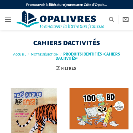
Passer
Promouvoir la littérature jeunesse en Côte d'Opale…
au
contenu
cahiers dactivités
Accueil
/
Notre sélection
/
PRODUITS IDENTIFIÉS “CAHIERS
DACTIVITÉS”
FILTRES