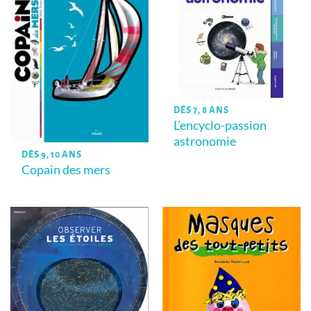
DÈS 7, 8 ANS
L’encyclo-passion
astronomie
DÈS 9, 10 ANS
Copain des mers