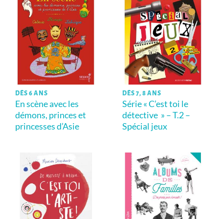
DÈS 6 ANS
DÈS 7, 8 ANS
En scène avec les
Série « C’est toi le
démons, princes et
détective » – T.2 –
princesses d’Asie
Spécial jeux