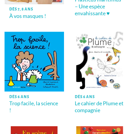
– Une espèce
DÈS 7, 8 ANS
envahissante ♥
À vos masques !
DÈS 6 ANS
DÈS 6 ANS
Trop facile, la science
Le cahier de Plume et
!
compagnie