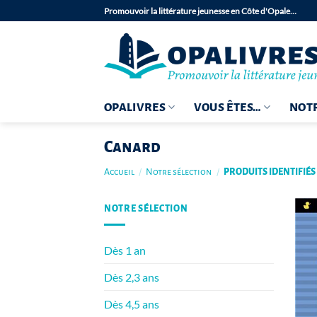
Passer
Promouvoir la littérature jeunesse en Côte d'Opale…
au
contenu
OPALIVRES
VOUS ÊTES…
NOTR
Canard
Accueil
/
Notre sélection
/
PRODUITS IDENTIFIÉ
NOTRE SÉLECTION
Dès 1 an
Dès 2,3 ans
Dès 4,5 ans