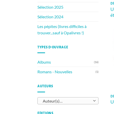
D
Sélection 2025
U
é
Sélection 2024
Les pépites (livres difficiles à
trouver...sauf à Opalivres !)
TYPES D’OUVRAGE
Albums
(16)
Romans - Nouvelles
(1)
AUTEURS
D
Auteur(s)…
U
EDITIONS