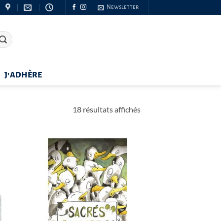
Newsletter
J’ADHÈRE
Trié
18 résultats affichés
du
plus
récent
au
plus
ancien