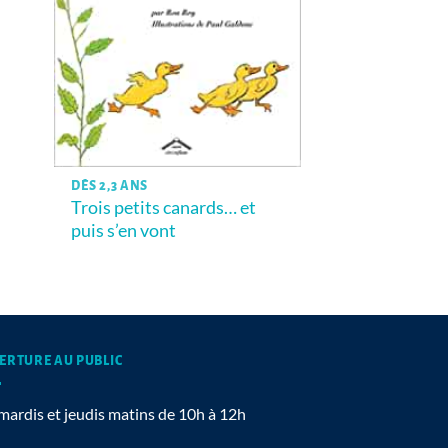
DÈS 2,3 ANS
Trois petits canards… et
puis s’en vont
ERTURE AU PUBLIC
mardis et jeudis matins de 10h à 12h