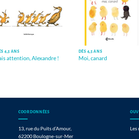
ÈS 4,5 ANS
DÈS 4,5 ANS
ais attention, Alexandre !
Moi, canard
COORDONNÉES
OUV
13, rue du Puits d’Amour,
Les 
62200 Boulogne-sur-Mer