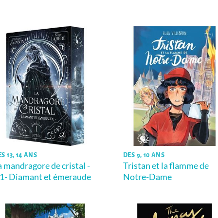
S 13, 14 ANS
DÈS 9, 10 ANS
a mandragore de cristal -
Tristan et la flamme de
.1- Diamant et émeraude
Notre-Dame