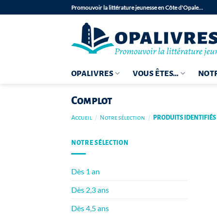
Passer
Promouvoir la littérature jeunesse en Côte d'Opale…
au
contenu
OPALIVRES
VOUS ÊTES…
NOTR
Complot
Accueil
/
Notre sélection
/
PRODUITS IDENTIFIÉS
NOTRE SÉLECTION
Dès 1 an
Dès 2,3 ans
Dès 4,5 ans