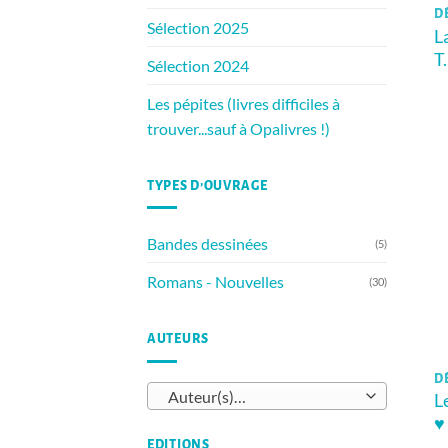
DÈ
Sélection 2025
L
T
Sélection 2024
Les pépites (livres difficiles à
trouver...sauf à Opalivres !)
TYPES D’OUVRAGE
Bandes dessinées
(5)
Romans - Nouvelles
(30)
AUTEURS
DÈ
Auteur(s)…
L
♥
EDITIONS