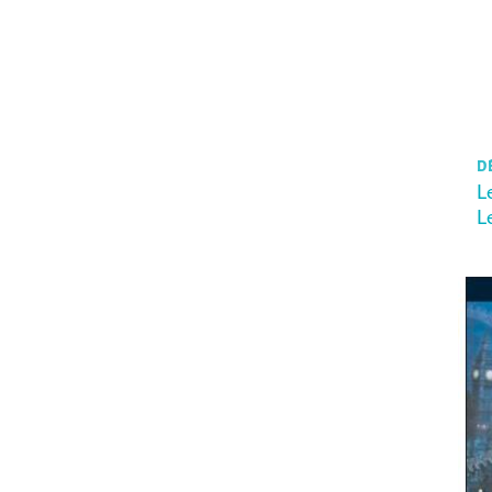
D
L
L