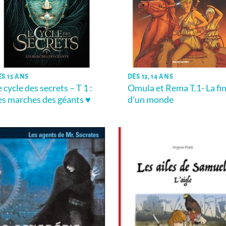
ÈS 15 ANS
DÈS 13, 14 ANS
e cycle des secrets – T 1 :
Omula et Rema T.1- La fi
es marches des géants ♥
d’un monde