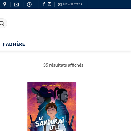
Newsletter
J’ADHÈRE
Trié
35 résultats affichés
du
plus
récent
au
plus
ancien