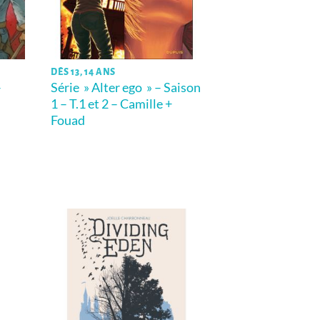
DÈS 13, 14 ANS
–
Série » Alter ego » – Saison
1 – T.1 et 2 – Camille +
Fouad