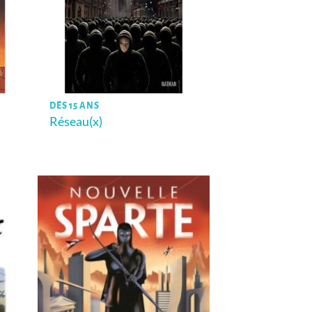
DÈS 15 ANS
n
Réseau(x)