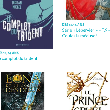
DÈS 13, 14 ANS
Série » L’épervier » – T.9 
Coulez la méduse !
S 13, 14 ANS
e complot du trident