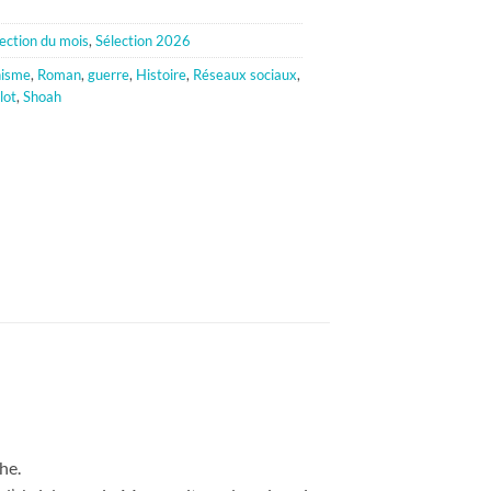
ection du mois
,
Sélection 2026
nisme
,
Roman
,
guerre
,
Histoire
,
Réseaux sociaux
,
lot
,
Shoah
he.