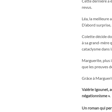
Cette dernière a é
revus.
Léa, la meilleure 
D’abord surprise, 
Colette décide don
à sa grand-mère q
cataclysme dans l
Marguerite, plus i
que les preuves d
Grâce à Marguerite
Valérie Igounet, a
négationnisme ».
Un roman qui perm