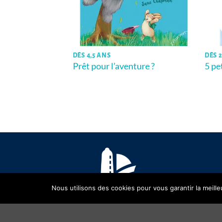
DÈS 4,5 ANS
DÈS 2
by -T.1- Au
Prêt pour l’aventure ?
5 pe
Nous utilisons des cookies pour vous garantir la meille