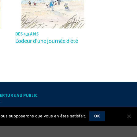
DÈS 4,5 ANS
L’odeur d’une journée d’été
ERTURE AU PUBLIC
mardis et jeudis matins de 10h à 12h
, nous supposerons que vous en êtes satisfait.
OK