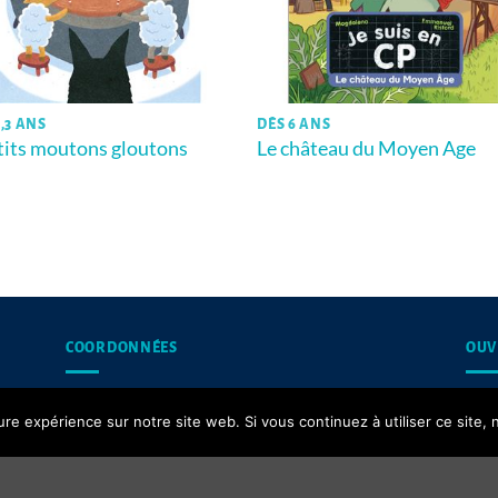
,3 ANS
DÈS 6 ANS
tits moutons gloutons
Le château du Moyen Age
COORDONNÉES
OUV
13, rue du Puits d’Amour,
Les 
ure expérience sur notre site web. Si vous continuez à utiliser ce site
62200 Boulogne-sur-Mer
Contact email