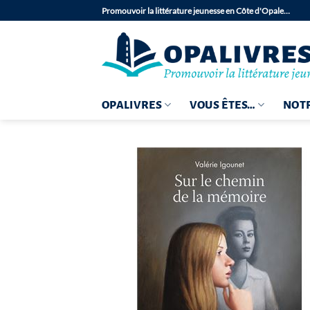
Passer
Promouvoir la littérature jeunesse en Côte d'Opale…
au
contenu
OPALIVRES
VOUS ÊTES…
NOTR