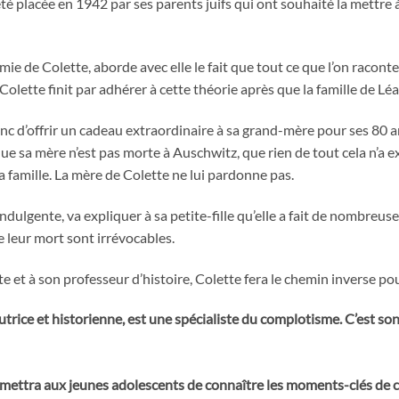
té placée en 1942 par ses parents juifs qui ont souhaité la mettre à
amie de Colette, aborde avec elle le fait que tout ce que l’on raconte 
Colette finit par adhérer à cette théorie après que la famille de Léa
c d’offrir un cadeau extraordinaire à sa grand-mère pour ses 80 ans :
ue sa mère n’est pas morte à Auschwitz, que rien de tout cela n’a e
a famille. La mère de Colette ne lui pardonne pas.
ndulgente, va expliquer à sa petite-fille qu’elle a fait de nombreu
e leur mort sont irrévocables.
 et à son professeur d’histoire, Colette fera le chemin inverse pour
utrice et historienne, est une spécialiste du complotisme. C’est son
ettra aux jeunes adolescents de connaître les moments-clés de ce