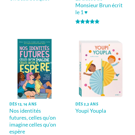
Monsieur Brun écrit
le 1 ♥
Note
5
sur
5
DÈS 13, 14 ANS
DÈS 2,3 ANS
Nos identités
Youpi Youpla
futures, celles qu’on
imagine celles qu’on
espère