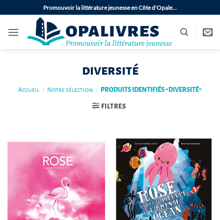
Passer
Promouvoir la littérature jeunesse en Côte d'Opale…
au
contenu
diversité
Accueil
/
Notre sélection
/
PRODUITS IDENTIFIÉS “DIVERSITÉ”
FILTRES