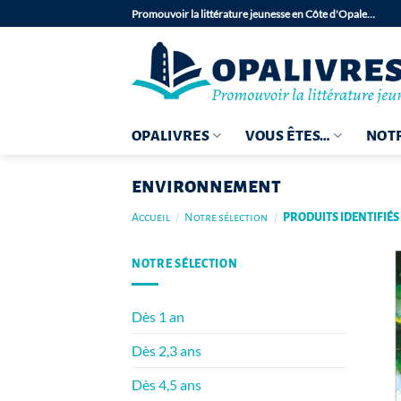
Passer
Promouvoir la littérature jeunesse en Côte d'Opale…
au
contenu
OPALIVRES
VOUS ÊTES…
NOTR
environnement
Accueil
/
Notre sélection
/
PRODUITS IDENTIFIÉ
NOTRE SÉLECTION
Dès 1 an
Dès 2,3 ans
Dès 4,5 ans