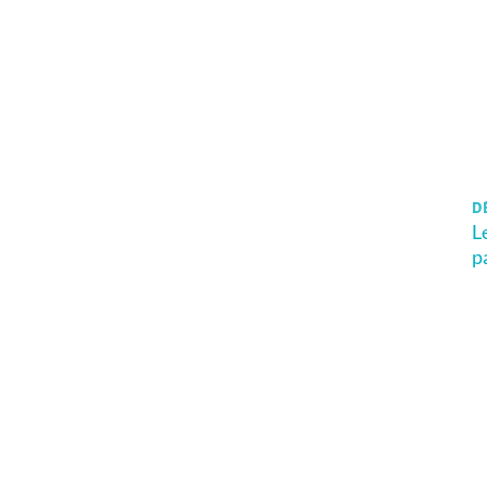
DÈ
L
p