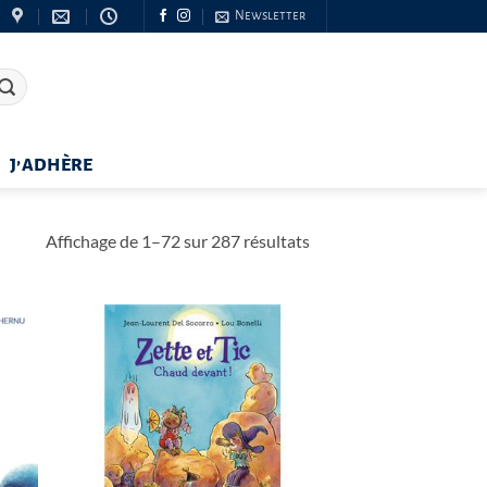
Newsletter
J’ADHÈRE
Trié
Affichage de 1–72 sur 287 résultats
du
plus
récent
au
plus
ancien