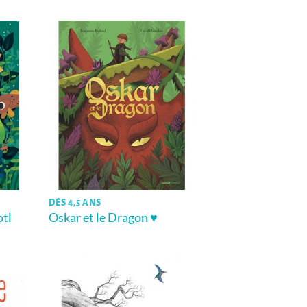
DÈS 4,5 ANS
otl
Oskar et le Dragon ♥