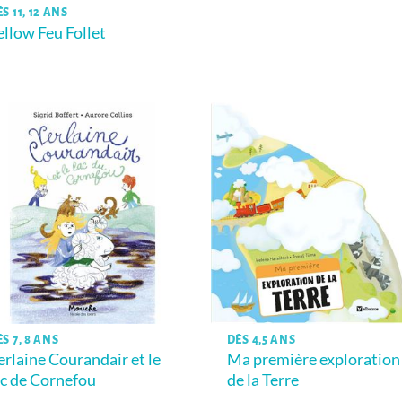
S 11, 12 ANS
ellow Feu Follet
S 7, 8 ANS
DÈS 4,5 ANS
erlaine Courandair et le
Ma première exploration
ac de Cornefou
de la Terre