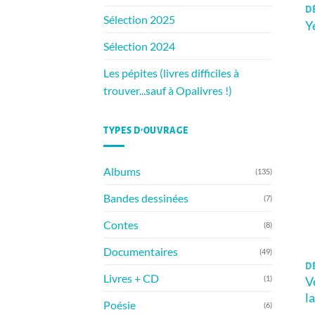
DÈ
Sélection 2025
Y
Sélection 2024
Les pépites (livres difficiles à
trouver...sauf à Opalivres !)
TYPES D’OUVRAGE
Albums
(135)
Bandes dessinées
(7)
Contes
(8)
Documentaires
(49)
DÈ
Livres + CD
(1)
V
l
Poésie
(6)