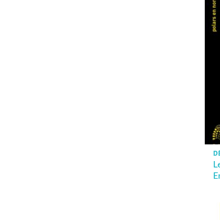
DÈ
L
E