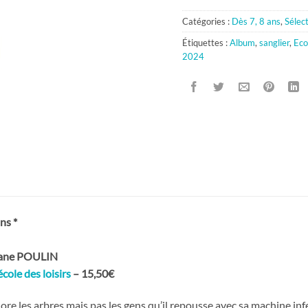
Catégories :
Dès 7, 8 ans
,
Sélec
Étiquettes :
Album
,
sanglier
,
Eco
2024
ns *
phane POULIN
école des loisirs
– 15,50€
dore les arbres mais pas les gens qu’il repousse avec sa machine in