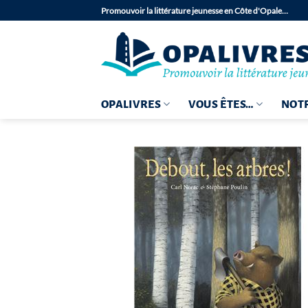
Passer
Promouvoir la littérature jeunesse en Côte d'Opale…
au
contenu
OPALIVRES
VOUS ÊTES…
NOTR