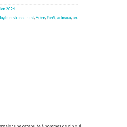
tion 2024
logie
,
environnement
,
Arbre
,
Forêt
,
animaux
,
an.
fernale : une catapulte à pommes de pin qui