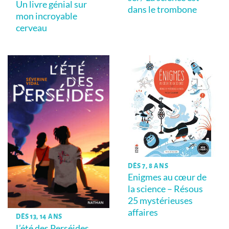
Un livre génial sur
dans le trombone
mon incroyable
cerveau
DÈS 7, 8 ANS
Enigmes au cœur de
la science – Résous
25 mystérieuses
affaires
DÈS 13, 14 ANS
L’été des Perséides