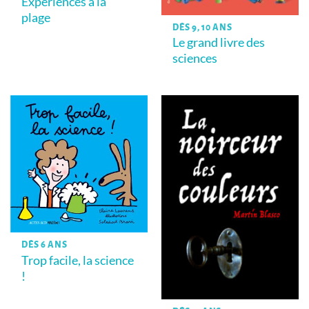
Expériences à la
plage
DÈS 9, 10 ANS
Le grand livre des
sciences
DÈS 6 ANS
Trop facile, la science
!