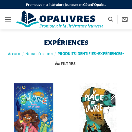
Passer
Promouvoir la littérature jeunesse en Côte d'Opale…
au
contenu
expériences
Accueil
/
Notre sélection
/
PRODUITS IDENTIFIÉS “EXPÉRIENCES”
FILTRES