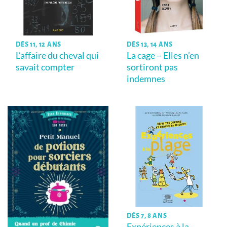
DÈS 11, 12 ANS
DÈS 13, 14 ANS
L’affaire du cheval qui
La cage – Elles n’en
savait compter
sortiront pas
indemnes
DÈS 7, 8 ANS
Expériences à la