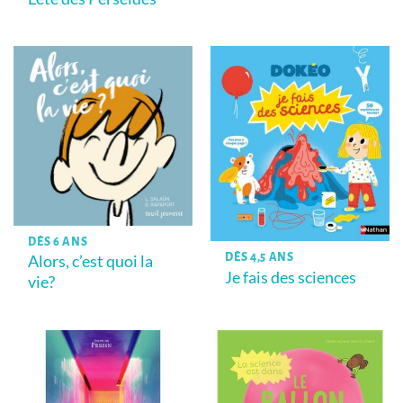
DÈS 6 ANS
DÈS 4,5 ANS
Alors, c’est quoi la
Je fais des sciences
vie?