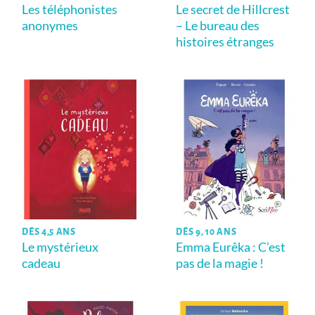
Les téléphonistes
Le secret de Hillcrest
anonymes
– Le bureau des
histoires étranges
DÈS 4,5 ANS
DÈS 9, 10 ANS
Le mystérieux
Emma Eurêka : C’est
cadeau
pas de la magie !