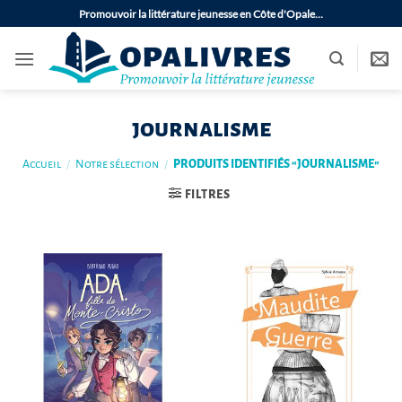
Passer
Promouvoir la littérature jeunesse en Côte d'Opale…
au
contenu
journalisme
Accueil
/
Notre sélection
/
PRODUITS IDENTIFIÉS “JOURNALISME”
FILTRES