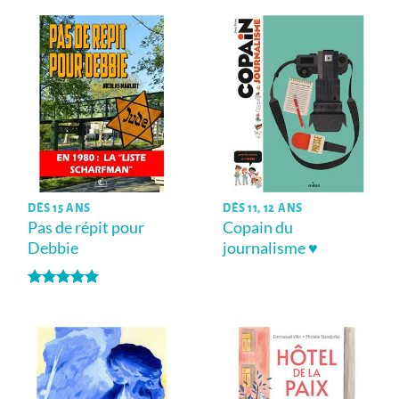
DÈS 15 ANS
DÈS 11, 12 ANS
Pas de répit pour
Copain du
Debbie
journalisme ♥
Note
5
sur
5