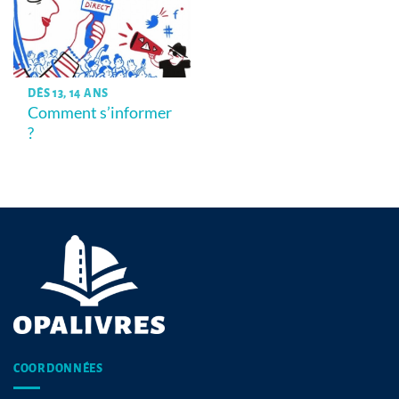
DÈS 13, 14 ANS
Comment s’informer
?
COORDONNÉES