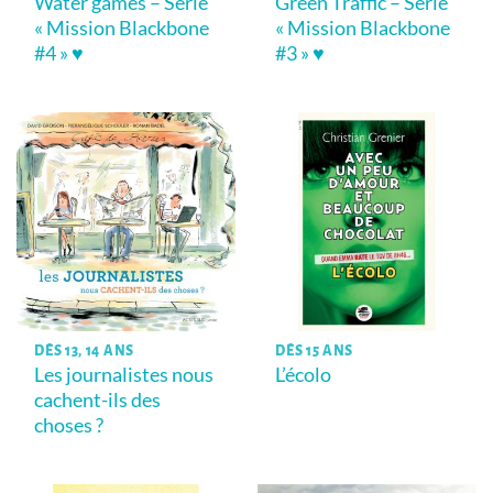
Water games – Série
Green Traffic – Série
« Mission Blackbone
« Mission Blackbone
#4 » ♥
#3 » ♥
DÈS 13, 14 ANS
DÈS 15 ANS
Les journalistes nous
L’écolo
cachent-ils des
choses ?