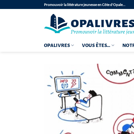
Passer
Promouvoir la littérature jeunesse en Côte d'Opale…
au
contenu
OPALIVRES
VOUS ÊTES…
NOTR