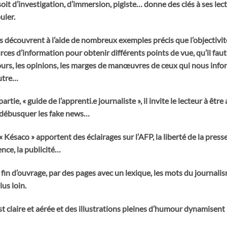
 soit d’investigation, d’immersion, pigiste… donne des clés à ses lec
uler.
ils découvrent à l’aide de nombreux exemples précis que l’objectivité
urces d’information pour obtenir différents points de vue, qu’il fau
ours, les opinions, les marges de manœuvres de ceux qui nous infor
autre…
rtie, « guide de l’apprenti.e journaliste », il invite le lecteur à êtr
 débusquer les fake news…
Késaco » apportent des éclairages sur l’AFP, la liberté de la presse,
ence, la publicité…
 fin d’ouvrage, par des pages avec un lexique, les mots du journalis
lus loin.
t claire et aérée et des illustrations pleines d’humour dynamisent