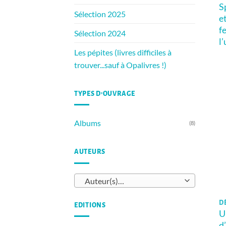
S
Sélection 2025
e
f
Sélection 2024
l
Les pépites (livres difficiles à
trouver...sauf à Opalivres !)
TYPES D’OUVRAGE
Albums
(8)
AUTEURS
Auteur(s)…
DÈ
EDITIONS
U
d