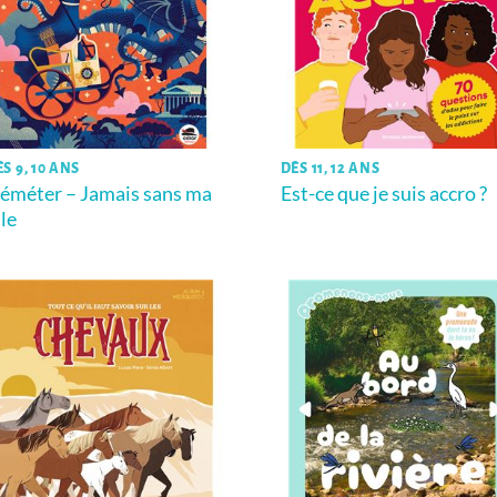
S 9, 10 ANS
DÈS 11, 12 ANS
éméter – Jamais sans ma
Est-ce que je suis accro ?
lle