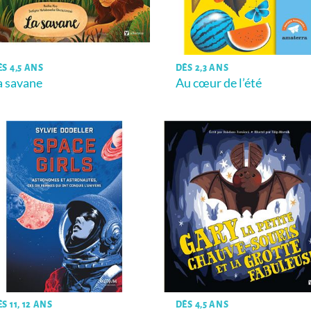
ÈS 4,5 ANS
DÈS 2,3 ANS
a savane
Au cœur de l’été
S 11, 12 ANS
DÈS 4,5 ANS