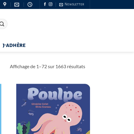
Newsletter
J’ADHÈRE
Trié
Affichage de 1–72 sur 1663 résultats
du
plus
récent
au
plus
ancien