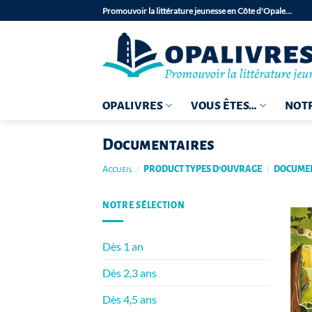
Passer
Promouvoir la littérature jeunesse en Côte d'Opale…
au
contenu
OPALIVRES
VOUS ÊTES…
NOTR
Documentaires
Accueil
/
PRODUCT TYPES D'OUVRAGE
/
DOCUMEN
NOTRE SÉLECTION
Dès 1 an
Dès 2,3 ans
Dès 4,5 ans