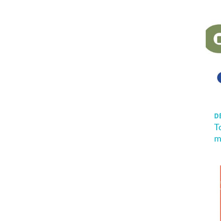
D
T
m