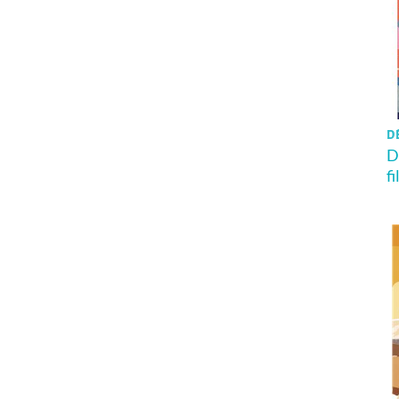
DÈ
D
fi