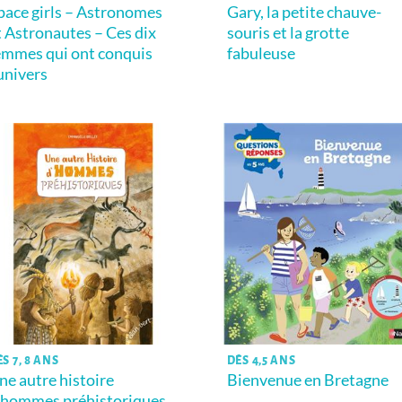
pace girls – Astronomes
Gary, la petite chauve-
t Astronautes – Ces dix
souris et la grotte
emmes qui ont conquis
fabuleuse
’univers
S 7, 8 ANS
DÈS 4,5 ANS
ne autre histoire
Bienvenue en Bretagne
’hommes préhistoriques