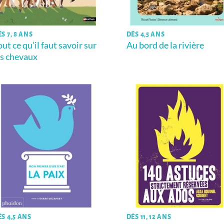
S 7, 8 ANS
DÈS 4,5 ANS
out ce qu’il faut savoir sur
Au bord de la rivière
es chevaux
ÈS 4,5 ANS
DÈS 11, 12 ANS