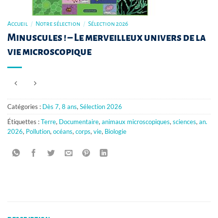
Accueil
/
Notre sélection
/
Sélection 2026
Minuscules ! – Le merveilleux univers de la
vie microscopique
Catégories :
Dès 7, 8 ans
,
Sélection 2026
Étiquettes :
Terre
,
Documentaire
,
animaux microscopiques
,
sciences
,
an.
2026
,
Pollution
,
océans
,
corps
,
vie
,
Biologie