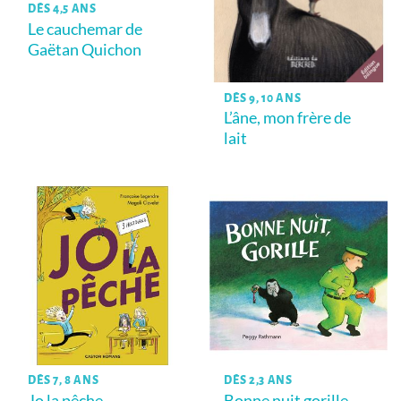
DÈS 4,5 ANS
Le cauchemar de
Gaëtan Quichon
DÈS 9, 10 ANS
L’âne, mon frère de
lait
DÈS 7, 8 ANS
DÈS 2,3 ANS
Jo la pêche
Bonne nuit gorille