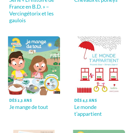
France en B.D. » –
Vercingétorix et les
gaulois
DÈS 2,3 ANS
DÈS 4,5 ANS
Je mange de tout
Le monde
t’appartient