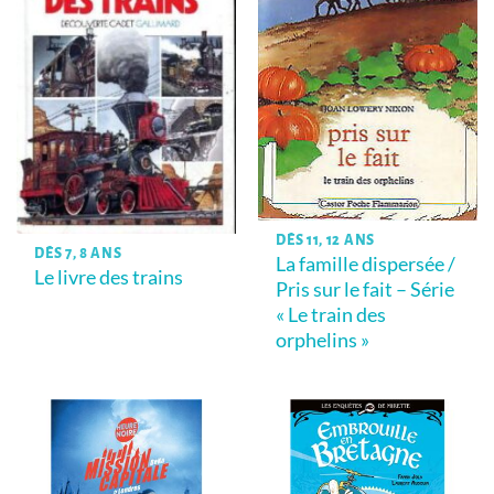
DÈS 11, 12 ANS
DÈS 7, 8 ANS
La famille dispersée /
Le livre des trains
Pris sur le fait – Série
« Le train des
orphelins »