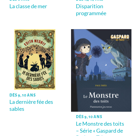
La classe de mer
Disparition
programmée
DÈS 9, 10 ANS
La dernière fée des
sables
DÈS 9, 10 ANS
Le Monstre des toits
– Série « Gaspard de