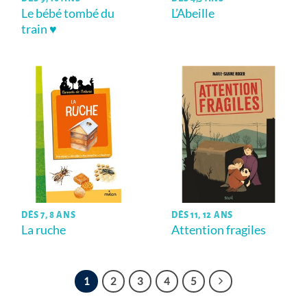
Le bébé tombé du
L’Abeille
train ♥
DÈS 7, 8 ANS
DÈS 11, 12 ANS
La ruche
Attention fragiles
1
2
3
4
5