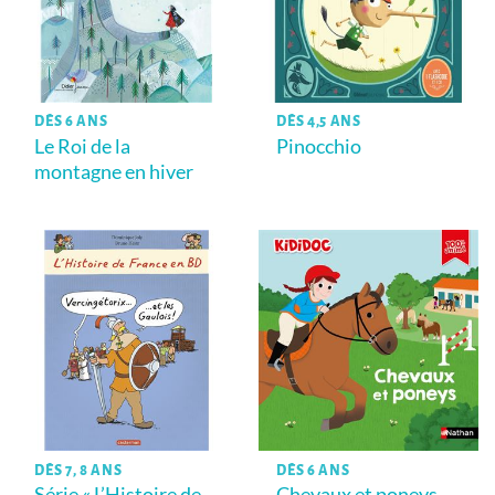
DÈS 6 ANS
DÈS 4,5 ANS
Le Roi de la
Pinocchio
montagne en hiver
DÈS 7, 8 ANS
DÈS 6 ANS
Série « L’Histoire de
Chevaux et poneys