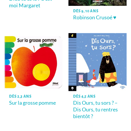
moi Margaret
DÈS 9, 10 ANS
Robinson Crusoé ♥
DÈS 2,3 ANS
DÈS 4,5 ANS
Sur la grosse pomme
Dis Ours, tu sors ? –
Dis Ours, tu rentres
bientôt ?