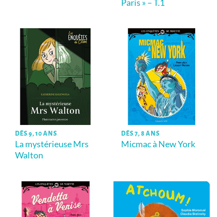
Paris » – T.1
DÈS 9, 10 ANS
DÈS 7, 8 ANS
La mystérieuse Mrs
Micmac à New York
Walton