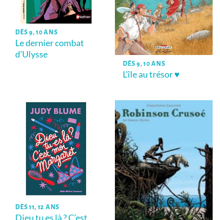
DÈS 9, 10 ANS
Le dernier combat
d’Ulysse
DÈS 9, 10 ANS
L’île au trésor ♥
DÈS 11, 12 ANS
Dieu tu es là ? C’est