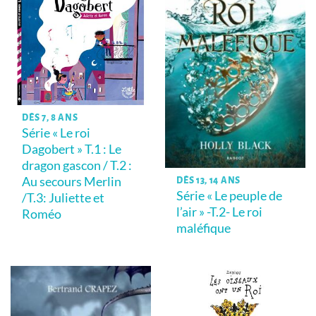
DÈS 7, 8 ANS
Série « Le roi
Dagobert » T.1 : Le
dragon gascon / T.2 :
Au secours Merlin
DÈS 13, 14 ANS
Série « Le peuple de
/T.3: Juliette et
l’air » -T.2- Le roi
Roméo
maléfique