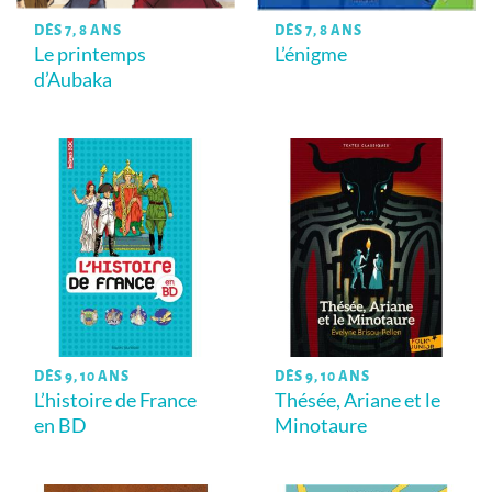
DÈS 7, 8 ANS
DÈS 7, 8 ANS
L’énigme
Le printemps
d’Aubaka
DÈS 9, 10 ANS
DÈS 9, 10 ANS
L’histoire de France
Thésée, Ariane et le
en BD
Minotaure