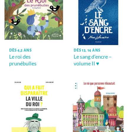
DÈS 4,5 ANS
DÈS 13, 14 ANS
Le roi des
Le sang d’encre –
prunébulles
volume II ♥