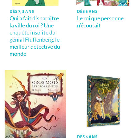
DÈS 7, 8 ANS
DÈS 6 ANS
Qui a fait disparaître
Le roi que personne
la ville du roi ? Une
n’écoutait
enquête insolite du
génial Fluffenberg, le
meilleur détective du
monde
DÈS 6 ANS