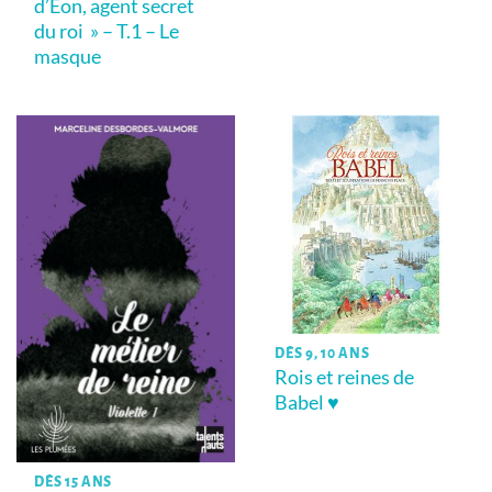
d’Eon, agent secret
du roi » – T.1 – Le
masque
DÈS 9, 10 ANS
Rois et reines de
Babel ♥
DÈS 15 ANS