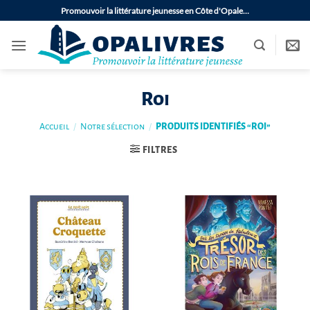
Passer
Promouvoir la littérature jeunesse en Côte d'Opale…
au
contenu
Roi
Accueil
/
Notre sélection
/
PRODUITS IDENTIFIÉS “ROI”
FILTRES