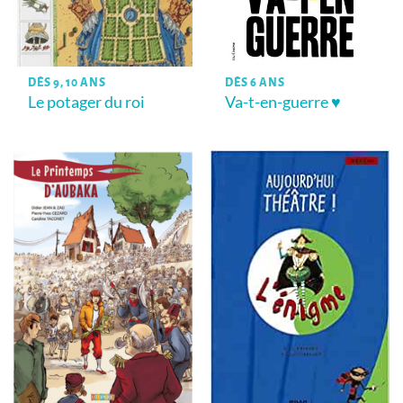
DÈS 9, 10 ANS
DÈS 6 ANS
Le potager du roi
Va-t-en-guerre ♥