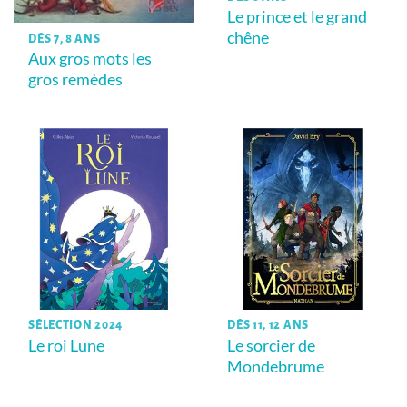
Le prince et le grand
chêne
DÈS 7, 8 ANS
Aux gros mots les
gros remèdes
SÉLECTION 2024
DÈS 11, 12 ANS
Le roi Lune
Le sorcier de
Mondebrume