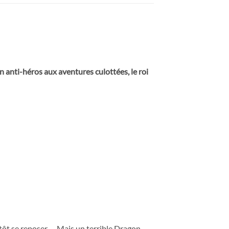
n anti-héros aux aventures culottées, le roi
ntôt se reposer… Mais un terrible Dragon