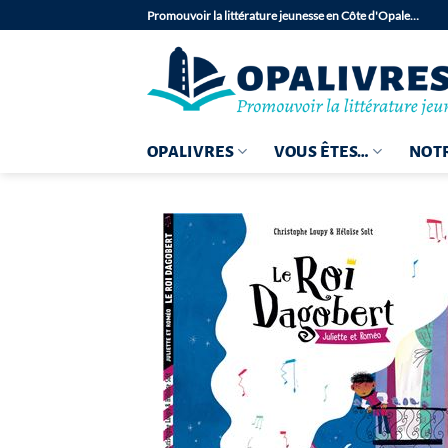
Passer
Promouvoir la littérature jeunesse en Côte d'Opale…
au
contenu
OPALIVRES
VOUS ÊTES…
NOTR