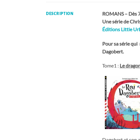
ROMANS – Dès 7
DESCRIPTION
Une série de Ch
Éditions Little U
Pour sa série qui 
Dagobert.
Tome1 :
Le dragon
Dagobert et son a