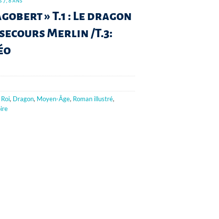
 7, 8 ans
agobert » T.1 : Le dragon
u secours Merlin /T.3:
éo
,
Roi
,
Dragon
,
Moyen-Âge
,
Roman illustré
,
ire