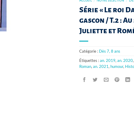
Accueil
/
Notre sélection
/
Dès
Série « Le roi D
gascon / T.2 : A
Juliette et Rom
Catégorie :
Dès 7, 8 ans
Étiquettes :
an. 2019
,
an. 2020
Roman
,
an. 2021
,
humour
,
Histo