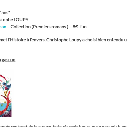
 ans*
ristophe LOUPY
rban
– Collection (Premiers romans ) – 8€
l’un
met l’Histoire à l’envers, Christophe Loupy a choisi bien entendu u
 gascon,
rmée rentrent de la guerre, fatigués mais heureux de pouvoir bie