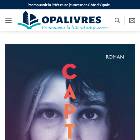
Passer
Promouvoir la littérature jeunesse en Côte d'Opale…
au
contenu