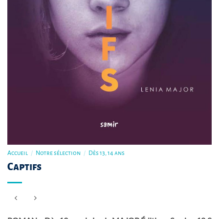
Accueil
/
Notre sélection
/
Dès 13, 14 ans
Captifs