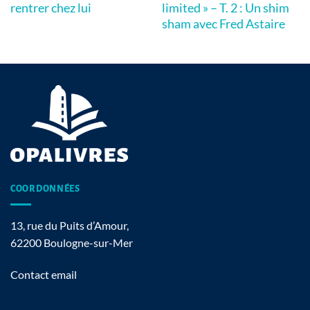
limited » – T. 2 : Un shim
rentrer chez lui
sham avec Fred Astaire
COORDONNÉES
13, rue du Puits d’Amour,
62200 Boulogne-sur-Mer
Contact email