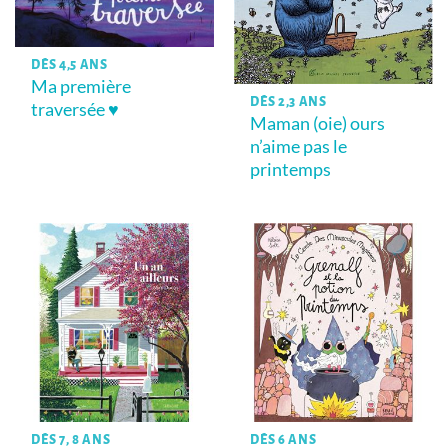
DÈS 4,5 ANS
Ma première
DÈS 2,3 ANS
traversée ♥
Maman (oie) ours
n’aime pas le
printemps
DÈS 7, 8 ANS
DÈS 6 ANS