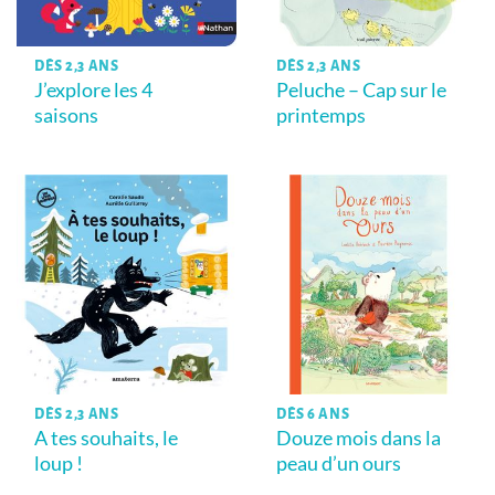
DÈS 2,3 ANS
DÈS 2,3 ANS
J’explore les 4
Peluche – Cap sur le
saisons
printemps
DÈS 2,3 ANS
DÈS 6 ANS
A tes souhaits, le
Douze mois dans la
loup !
peau d’un ours