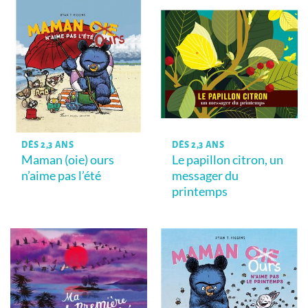
DÈS 2,3 ANS
DÈS 2,3 ANS
Maman (oie) ours
Le papillon citron, un
n’aime pas l’été
messager du
printemps