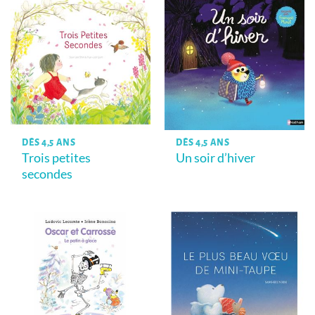
DÈS 4,5 ANS
DÈS 4,5 ANS
Trois petites
Un soir d’hiver
secondes