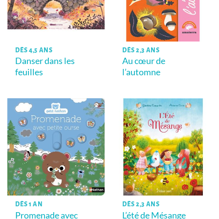
DÈS 4,5 ANS
DÈS 2,3 ANS
Danser dans les
Au cœur de
feuilles
l’automne
DÈS 1 AN
DÈS 2,3 ANS
Promenade avec
L’été de Mésange