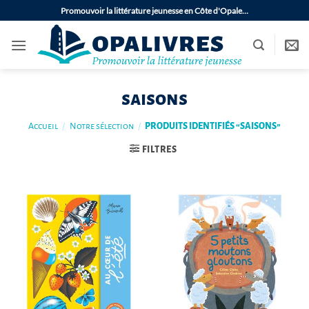
Passer
Promouvoir la littérature jeunesse en Côte d'Opale…
au
contenu
saisons
Accueil
/
Notre sélection
/
PRODUITS IDENTIFIÉS “SAISONS”
FILTRES