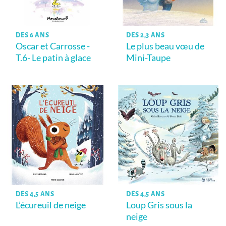
DÈS 6 ANS
DÈS 2,3 ANS
Oscar et Carrosse -
Le plus beau vœu de
T.6- Le patin à glace
Mini-Taupe
DÈS 4,5 ANS
DÈS 4,5 ANS
L’écureuil de neige
Loup Gris sous la
neige