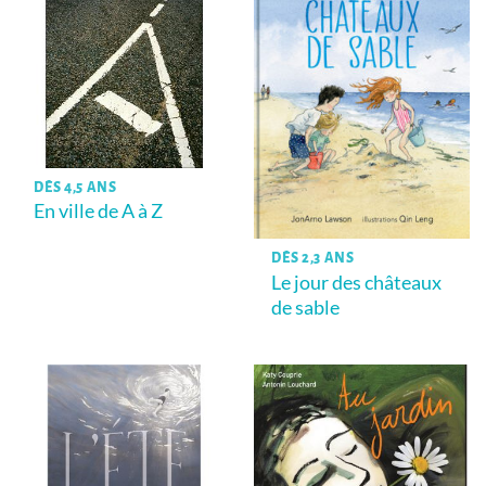
DÈS 4,5 ANS
En ville de A à Z
DÈS 2,3 ANS
Le jour des châteaux
de sable