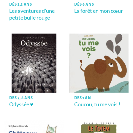
DÈS 2,3 ANS
DÈS 6 ANS
Les aventures d’une
La forêt en mon cœur
petite bulle rouge
DÈS 7, 8 ANS
DÈS 1 AN
Odyssée ♥
Coucou, tu me vois !