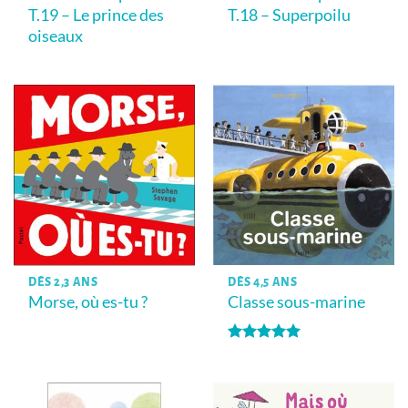
T.19 – Le prince des
T.18 – Superpoilu
oiseaux
DÈS 2,3 ANS
DÈS 4,5 ANS
Morse, où es-tu ?
Classe sous-marine
Note
5
sur
5