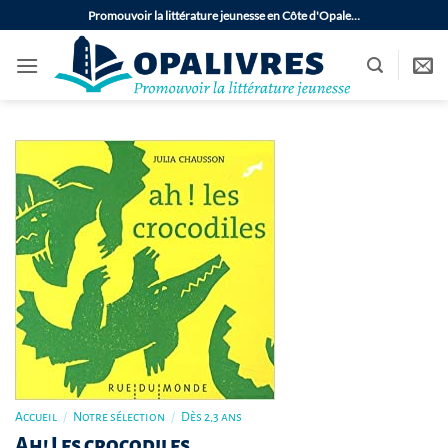
Passer
Promouvoir la littérature jeunesse en Côte d'Opale…
au
contenu
Accueil
/
Notre sélection
/
Dès 2,3 ans
Ah! Les crocodiles