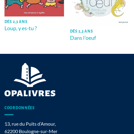
DÈS 2,3 ANS
Loup, y es-tu ?
DÈS 2,3 ANS
Dans l’oeuf
COORDONNÉES
13, rue du Puits d’Amour,
62200 Boulogne-sur-Mer