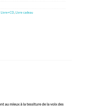
,
Livre+CD
,
Livre cadeau
 au mieux à la tessiture de la voix des