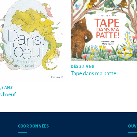
DÈS 2,3 ANS
Tape dans ma patte
,3 ANS
 l’oeuf
COORDONNÉES
OUV