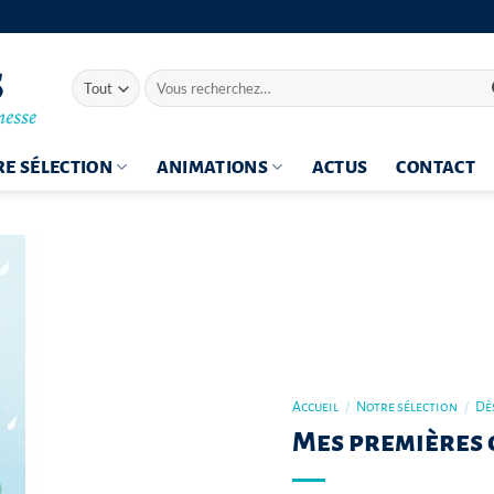
Recherche
pour :
E SÉLECTION
ANIMATIONS
ACTUS
CONTACT
Accueil
/
Notre sélection
/
Dès
Mes premières 