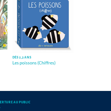
DÈS 2,3 ANS
Les poissons (Chiffres)
ERTURE AU PUBLIC