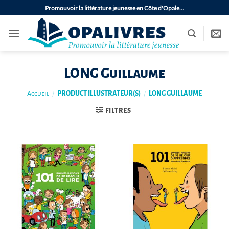
Passer
Promouvoir la littérature jeunesse en Côte d'Opale…
au
contenu
LONG Guillaume
Accueil
/
PRODUCT ILLUSTRATEUR(S)
/
LONG GUILLAUME
FILTRES