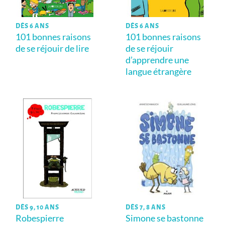
DÈS 6 ANS
DÈS 6 ANS
101 bonnes raisons
101 bonnes raisons
de se réjouir de lire
de se réjouir
d’apprendre une
langue étrangère
DÈS 9, 10 ANS
DÈS 7, 8 ANS
Robespierre
Simone se bastonne