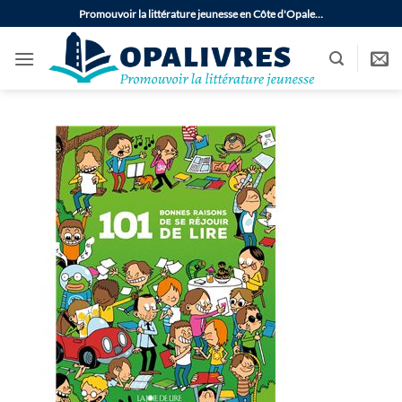
Passer
Promouvoir la littérature jeunesse en Côte d'Opale…
au
contenu