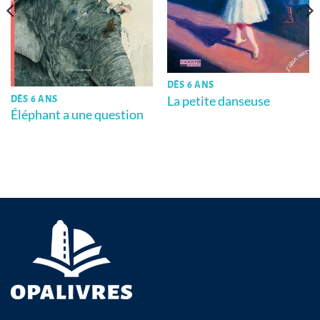
DÈS 6 ANS
La petite danseuse
DÈS 6 ANS
Éléphant a une question