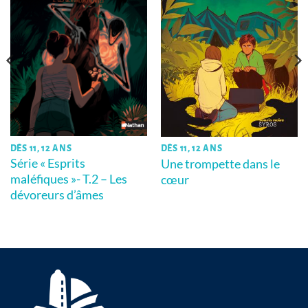
DÈS 11, 12 ANS
DÈS 11, 12 ANS
Série « Esprits
Une trompette dans le
maléfiques »- T.2 – Les
cœur
dévoreurs d’âmes