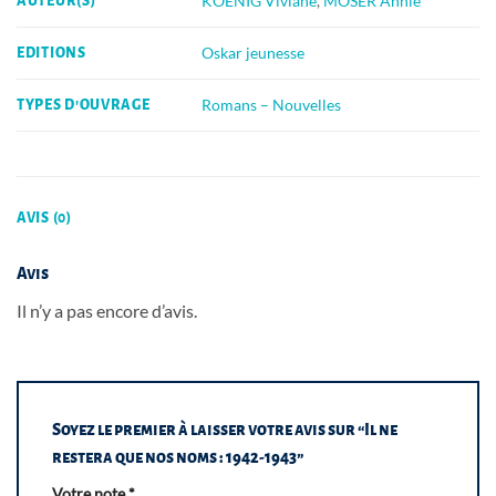
KOENIG Viviane
,
MOSER Annie
AUTEUR(S)
Oskar jeunesse
EDITIONS
Romans – Nouvelles
TYPES D'OUVRAGE
AVIS (0)
Avis
Il n’y a pas encore d’avis.
Soyez le premier à laisser votre avis sur “Il ne
restera que nos noms : 1942-1943”
Votre note
*