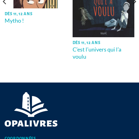
DÈS 11, 12 ANS
Mytho !
DÈS 11, 12 ANS
C’est l’univers qui l’a
voulu
COORDONNÉES