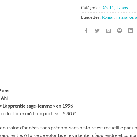
Catégorie :
Dès 11, 12 ans
Étiquettes :
Roman
,
naissance
,
a
 ans
MAN
e « L’apprentie sage-femme » en 1996
 collection « médium poche» – 5.80 €
e douzaine d’années, sans prénom, sans histoire est recueillie par
e apprentie. A force de volonté, elle va tenter d’apprendre et comp