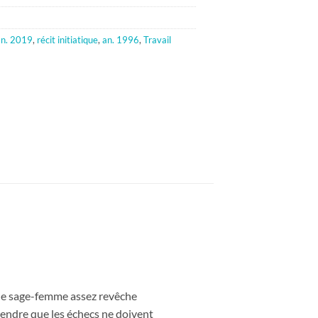
n. 2019
,
récit initiatique
,
an. 1996
,
Travail
 une sage-femme assez revêche
rendre que les échecs ne doivent