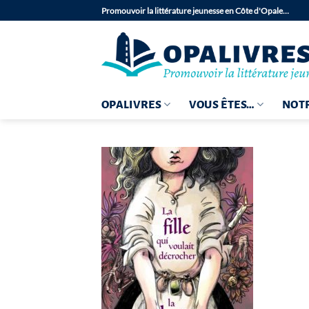
Passer
Promouvoir la littérature jeunesse en Côte d'Opale…
au
contenu
OPALIVRES
VOUS ÊTES…
NOTR