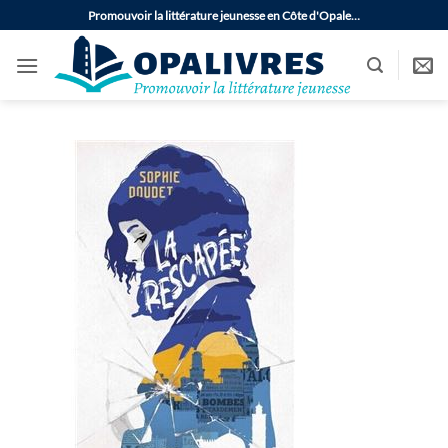
Passer
Promouvoir la littérature jeunesse en Côte d'Opale…
au
contenu