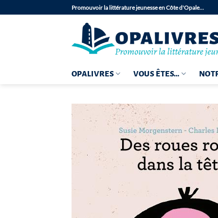
Passer
Promouvoir la littérature jeunesse en Côte d'Opale…
au
contenu
OPALIVRES
VOUS ÊTES…
NOTR