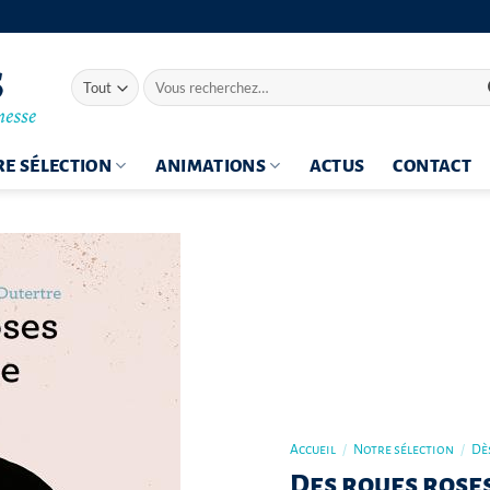
Recherche
pour :
E SÉLECTION
ANIMATIONS
ACTUS
CONTACT
Accueil
/
Notre sélection
/
Dès
Des roues roses