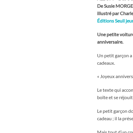
De Susie MORG
illustré par Cha
Éditions Seuil je
Une petite voiture
anniversaire.
Un petit garçon a 
cadeaux.
« Joyeux anniversai
Le texte qui accom
boîte et se réjoui
Le petit garçon do
cadeau ; il la pré
Mais tout d’un cou