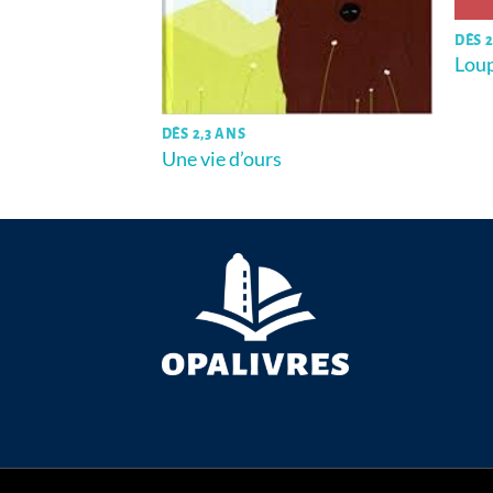
DÈS 2
comptines à
Loup
DÈS 2,3 ANS
Une vie d’ours
Copyright 2026 ©
OPALIVRES