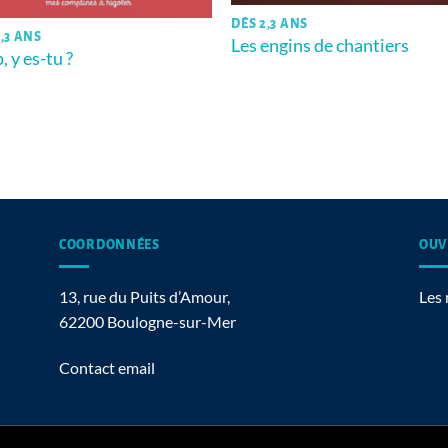
DÈS 2,3 ANS
,3 ANS
Les engins de chantiers
, y es-tu ?
COORDONNÉES
OUV
13, rue du Puits d’Amour,
Les 
62200 Boulogne-sur-Mer
Contact email