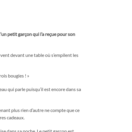
’un petit garçon qui l’a reçue pour son
rrivent devant une table où s’empilent les
rois bougies ! »
eau qui parle puisqu’il est encore dans sa
tenant plus rien d’autre ne compte que ce
tres cadeaux.
mise dans sa poche. Le petit garçon est