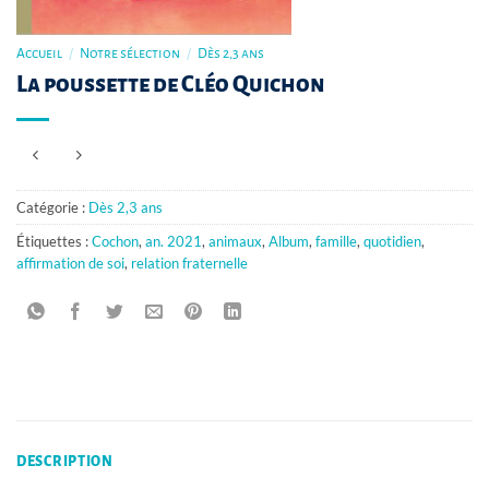
Accueil
/
Notre sélection
/
Dès 2,3 ans
La poussette de Cléo Quichon
Catégorie :
Dès 2,3 ans
Étiquettes :
Cochon
,
an. 2021
,
animaux
,
Album
,
famille
,
quotidien
,
affirmation de soi
,
relation fraternelle
DESCRIPTION