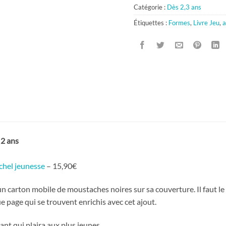
Catégorie :
Dès 2,3 ans
Étiquettes :
Formes
,
Livre Jeu
,
a
2 ans
chel jeunesse
– 15,90€
n carton mobile de moustaches noires sur sa couverture. Il faut le 
e page qui se trouvent enrichis avec cet ajout.
nt qui plaira aux plus jeunes.