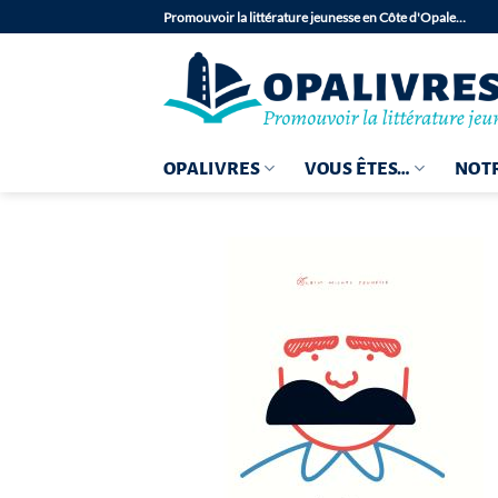
Passer
Promouvoir la littérature jeunesse en Côte d'Opale…
au
contenu
OPALIVRES
VOUS ÊTES…
NOTR