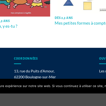
DÈS 2,3 ANS
,3 ANS
Mes petites formes à compt
, y es-tu ?
COORDONNÉES
OUV
13, rue du Puits d’Amour,
Les 
62200 Boulogne-sur-Mer
ure expérience sur notre site web. Si vous continuez à utiliser ce site
Contact email