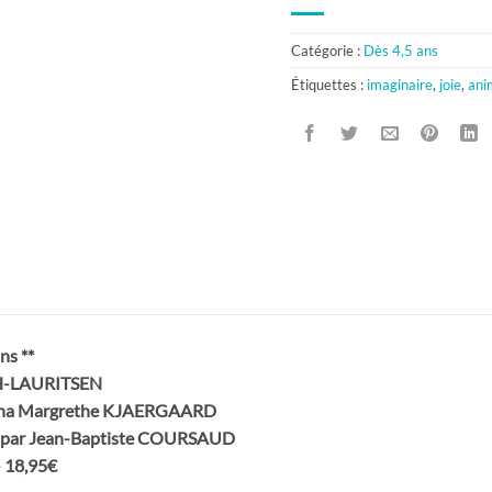
Catégorie :
Dès 4,5 ans
Étiquettes :
imaginaire
,
joie
,
ani
ns **
H-LAURITSEN
’Anna Margrethe KJAERGAARD
is par Jean-Baptiste COURSAUD
 18,95€