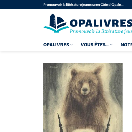
Passer
Promouvoir la littérature jeunesse en Côte d'Opale…
au
contenu
OPALIVRES
VOUS ÊTES…
NOTR