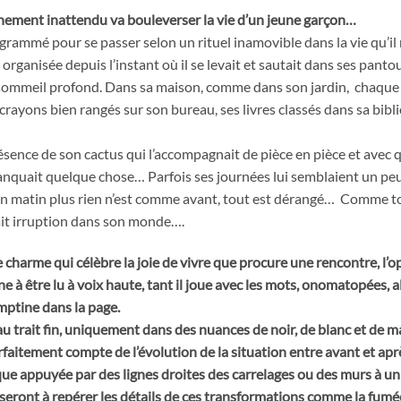
ment inattendu va bouleverser la vie d’un jeune garçon…
grammé pour se passer selon un rituel inamovible dans la vie qu’i
organisée depuis l’instant où il se levait et sautait dans ses pantouf
ommeil profond. Dans sa maison, comme dans son jardin, chaque ch
 crayons bien rangés sur son bureau, ses livres classés dans sa bib
sence de son cactus qui l’accompagnait de pièce en pièce et avec qui
 manquait quelque chose… Parfois ses journées lui semblaient un p
n matin plus rien n’est comme avant, tout est dérangé… Comme t
fait irruption dans son monde….
 charme qui célèbre la joie de vivre que procure une rencontre, l’o
e à être lu à voix haute, tant il joue avec les mots, onomatopées, all
ptine dans la page.
 au trait fin, uniquement dans des nuances de noir, de blanc et de 
aitement compte de l’évolution de la situation entre avant et après
que appuyée par des lignes droites des carrelages ou des murs à un
seront à repérer les détails de ces transformations comme la fumé