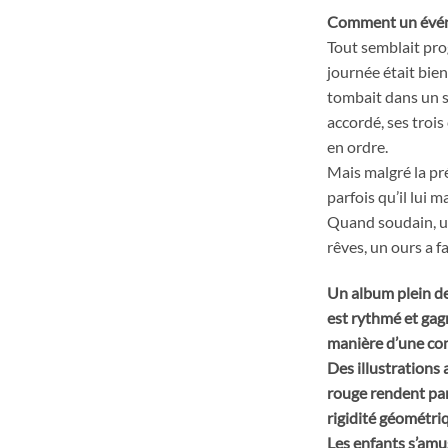
Comment un événe
Tout semblait pro
journée était bien 
tombait dans un s
accordé, ses trois
en ordre.
Mais malgré la pré
parfois qu’il lui
Quand soudain, u
rêves, un ours a 
Un album plein de
est rythmé et gagn
manière d’une com
Des illustrations
rouge rendent parf
rigidité géométri
Les enfants s’amu