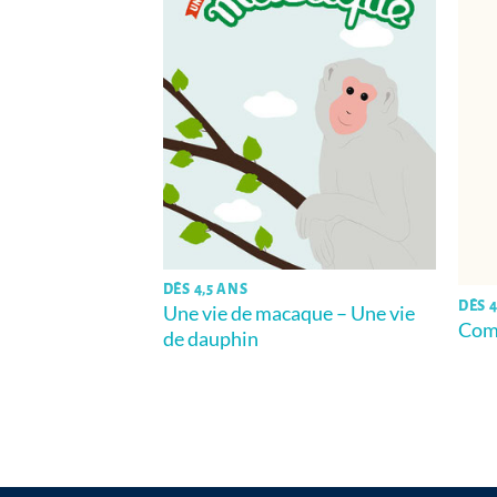
DÈS 4,5 ANS
DÈS 4
Une vie de macaque – Une vie
M
Comm
de dauphin