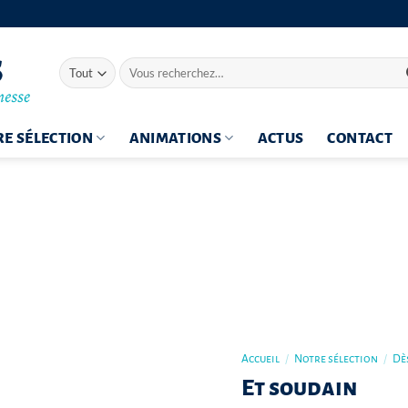
Recherche
pour :
E SÉLECTION
ANIMATIONS
ACTUS
CONTACT
Accueil
/
Notre sélection
/
Dès
Et soudain