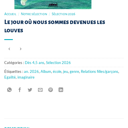
Accueil
/
Notre sélection
/
Sélection 2026
Le jour où nous sommes devenues les
louves
Catégories :
Dès 4,5 ans
,
Sélection 2026
Étiquettes :
an. 2026
,
Album
,
école
,
jeu
,
genre
,
Relations filles/garçons
,
Egalité
,
imaginaire