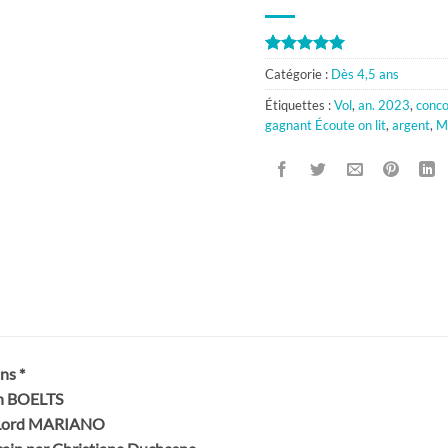
Noté
1
5
sur
Catégorie :
Dès 4,5 ans
5 basé sur
notation
Étiquettes :
Vol
,
an. 2023
,
conco
client
gagnant Écoute on lit
,
argent
,
M
ns *
th BOELTS
o Lord MARIANO