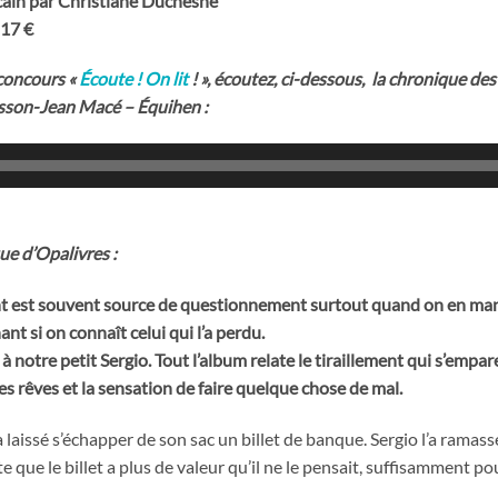
icain par Christiane Duchesne
17 €
concours «
Écoute ! On lit
! », écoutez, ci-dessous, la chronique 
sson-Jean Macé – Équihen :
que d’Opalivres :
nt est souvent source de questionnement surtout quand on en man
nt si on connaît celui qui l’a perdu.
 à notre petit Sergio. Tout l’album relate le tiraillement qui s’empare
 ses rêves et la sensation de faire quelque chose de mal.
 laissé s’échapper de son sac un billet de banque. Sergio l’a ramassé
ite que le billet a plus de valeur qu’il ne le pensait, suffisamment p