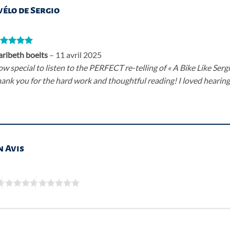
vélo de Sergio
ote
5
sur
ribeth boelts
–
11 avril 2025
w special to listen to the PERFECT re-telling of « A Bike Like Serg
ank you for the hard work and thoughtful reading! I loved hearing
n Avis