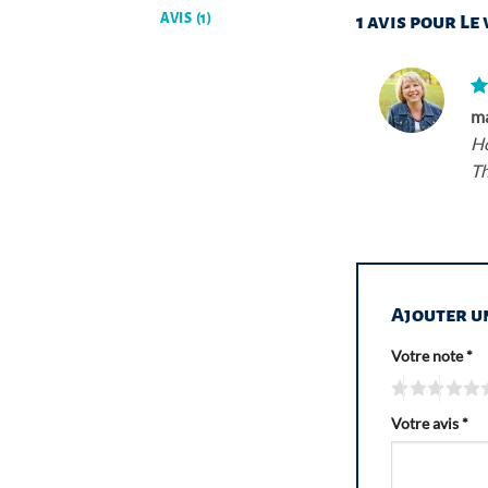
AVIS (1)
1 avis pour
Le 
N
ma
5
Ho
Th
Ajouter u
Votre note
*
Votre avis
*