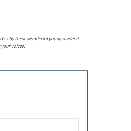
io’s » by these wonderful young readers!
 your voices!