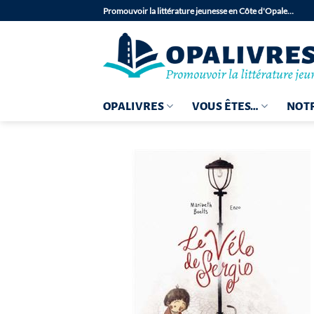
Passer
Promouvoir la littérature jeunesse en Côte d'Opale…
au
contenu
OPALIVRES
VOUS ÊTES…
NOTR