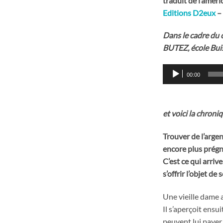
traduit de l’amér
Editions D2eux
– 
Dans le cadre du 
BUTEZ, école Bui
Lecteur
00:00
audio
et voici la chroni
Trouver de l’arge
encore plus prégna
C’est ce qui arrive
s’offrir l’objet de
Une vieille dame a
Il s’aperçoit ensu
peuvent lui payer.