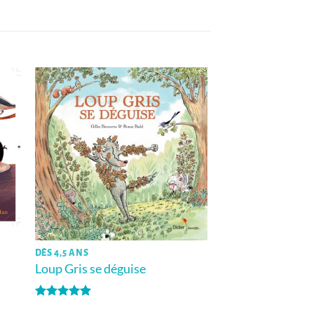
DÈS 4,5 ANS
Loup Gris se déguise
Note
5
sur