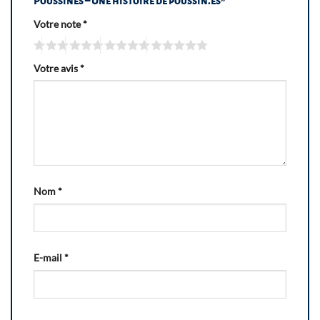
Poussines – Une histoire de poussin.es”
Votre note
*
Votre avis
*
Nom
*
E-mail
*