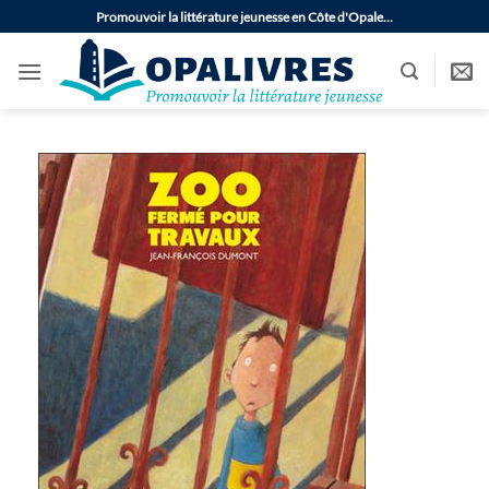
Passer
Promouvoir la littérature jeunesse en Côte d'Opale…
au
contenu